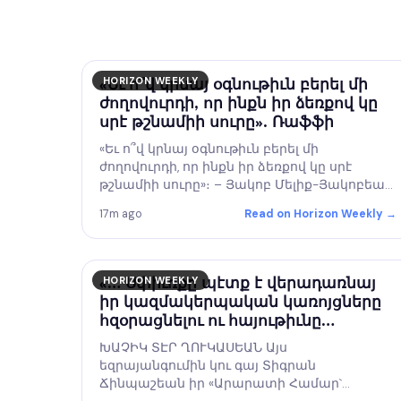
HORIZON WEEKLY
«Եւ ո՞վ կրնայ օգնութիւն բերել մի
ժողովուրդի, որ ինքն իր ձեռքով կը
սրէ թշնամիի սուրը». Ռաֆֆի
«Եւ ո՞վ կրնայ օգնութիւն բերել մի
ժողովուրդի, որ ինքն իր ձեռքով կը սրէ
թշնամիի սուրը»։ – Յակոբ Մելիք-Յակոբեան
(Ռաֆֆի) ՅԱԿՈԲ ՃԱՆՊԱԶԵԱՆ Ռաֆֆիի այս
17m ago
Read on Horizon Weekly →
մարգարէական խօսքը այսօր աւելի քան
երբեք կը հնչէ իբրեւ ահազանգ։ Երբ ազգ
մը…
HORIZON WEEKLY
«… Սփիւռքը պէտք է վերադառնայ
իր կազմակերպական կառոյցները
հզօրացնելու ու հայութիւնը
քաղաքականացնելու
ԽԱՉԻԿ ՏԷՐ ՂՈՒԿԱՍԵԱՆ Այս
վարքագիծին»
եզրայանգումին կու գայ Տիգրան
Ճինպաշեան իր «Արարատի Համար`