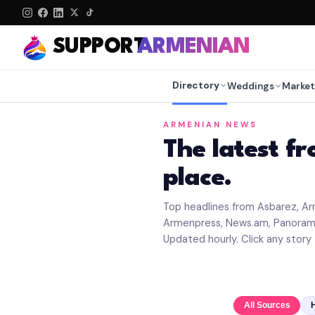
SUPPORT
ARMENIAN
Directory
Weddings
Market
ARMENIAN NEWS
The latest f
place.
Top headlines from Asbarez, Ar
Armenpress, News.am, Panorama,
Updated hourly. Click any story t
All Sources