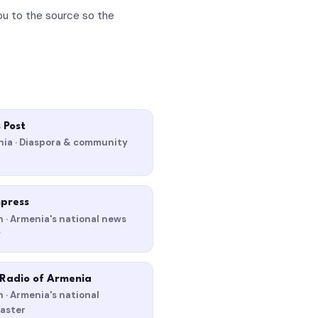
 you to the source so the
 Post
rnia · Diaspora & community
press
 · Armenia's national news
y
 Radio of Armenia
 · Armenia's national
aster