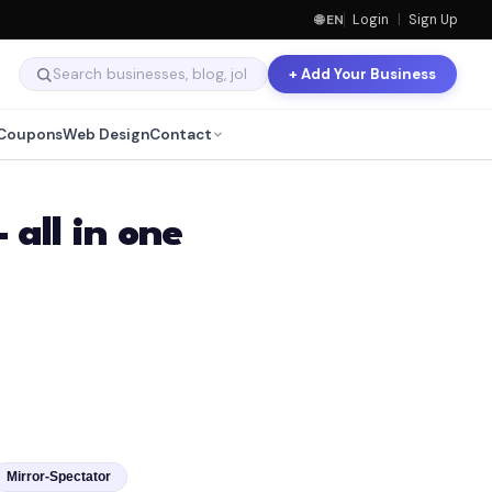
🌐 EN
Login
|
Sign Up
+ Add Your Business
Coupons
Web Design
Contact
all in one
Mirror-Spectator