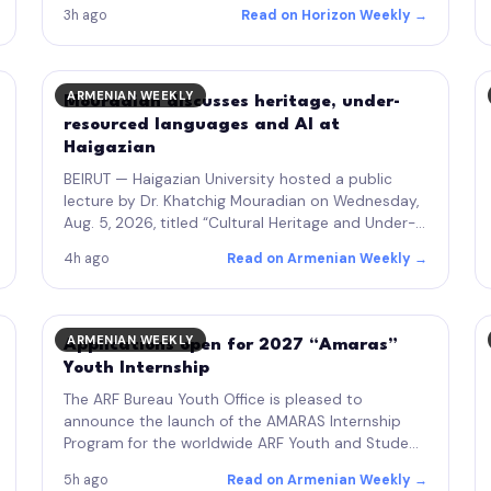
3h ago
Read on Horizon Weekly →
ARMENIAN WEEKLY
Mouradian discusses heritage, under-
resourced languages and AI at
Haigazian
BEIRUT — Haigazian University hosted a public
lecture by Dr. Khatchig Mouradian on Wednesday,
Aug. 5, 2026, titled “Cultural Heritage and Under-
Resourced Languages in the Age of AI.” Dr.
4h ago
Read on Armenian Weekly →
Antranig Dakessian offered…
ARMENIAN WEEKLY
Applications open for 2027 “Amaras”
Youth Internship
The ARF Bureau Youth Office is pleased to
announce the launch of the AMARAS Internship
Program for the worldwide ARF Youth and Student
family. The AMARAS Internship Program is a
5h ago
Read on Armenian Weekly →
training and exchange initiative designed…