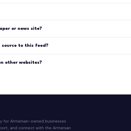
aper or news site?
source to this feed?
on other websites?
ry for Armenian-owned businesses
pport, and connect with the Armenian