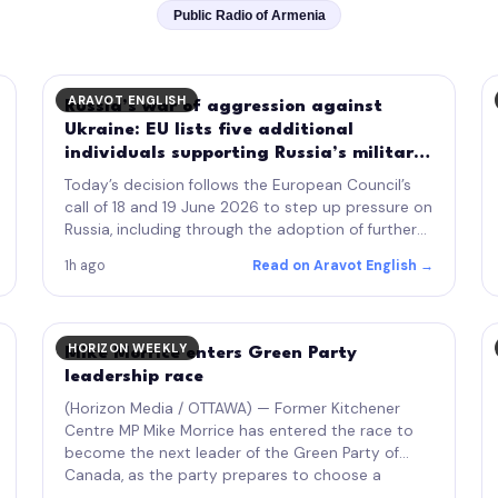
Public Radio of Armenia
ARAVOT ENGLISH
Russia’s war of aggression against
Ukraine: EU lists five additional
individuals supporting Russia’s military-
industrial complex
Today’s decision follows the European Council’s
call of 18 and 19 June 2026 to step up pressure on
Russia, including through the adoption of further
sanctions, in response to Russia’s continued
1h ago
Read on Aravot English →
aggression against…
HORIZON WEEKLY
Mike Morrice enters Green Party
leadership race
(Horizon Media / OTTAWA) — Former Kitchener
Centre MP Mike Morrice has entered the race to
become the next leader of the Green Party of
Canada, as the party prepares to choose a
successor to longtime leader Elizabeth…