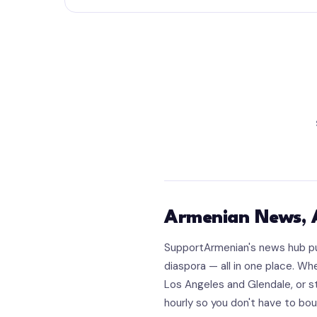
Armenian News, 
SupportArmenian's news hub pul
diaspora — all in one place. W
Los Angeles and Glendale, or st
hourly so you don't have to b