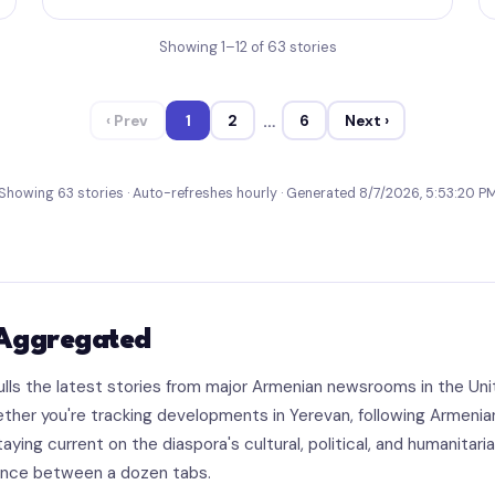
Showing 1–12 of 63 stories
…
‹ Prev
1
2
6
Next ›
Showing 63 stories · Auto-refreshes hourly · Generated 8/7/2026, 5:53:20 P
Aggregated
ls the latest stories from major Armenian newsrooms in the Uni
hether you're tracking developments in Yerevan, following Arme
aying current on the diaspora's cultural, political, and humanitari
ounce between a dozen tabs.