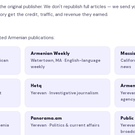
 the original publisher. We don't republish full articles — we send
ory get the credit, traffic, and revenue they earned.
ed Armenian publications:
Armenian Weekly
Massis
ican
Watertown, MA · English-language
Califo
weekly
news
Hetq
Armen
t
Yerevan · Investigative journalism
Yerevan
agenc
Panorama.am
Public
menia
Yerevan · Politics & current affairs
Yerevan
broadc