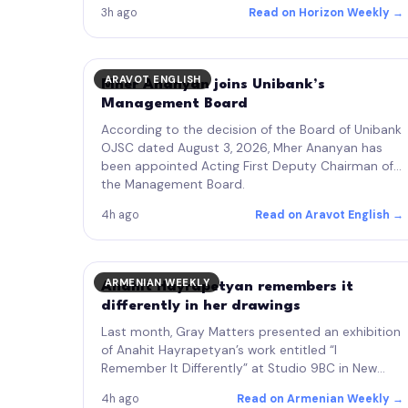
Կանգուն» յօդուածին մէջ (Ազդակ, 29 Յուլիս
3h ago
Read on Horizon Weekly →
2026): Առաջարկը ուշադրութեան արժանի է
նաեւ եթէ ոչ մասնաւորաբար, որովհետեւ
կու գայ սփիւռքեան…
ARAVOT ENGLISH
Mher Ananyan joins Unibank’s
Management Board
According to the decision of the Board of Unibank
OJSC dated August 3, 2026, Mher Ananyan has
been appointed Acting First Deputy Chairman of
the Management Board.
4h ago
Read on Aravot English →
ARMENIAN WEEKLY
Anahit Hayrapetyan remembers it
differently in her drawings
Last month, Gray Matters presented an exhibition
of Anahit Hayrapetyan’s work entitled “I
Remember It Differently” at Studio 9BC in New
York City. Hayrapetyan is a Brooklyn-based
4h ago
Read on Armenian Weekly →
architect and artist. Born in Armenia,…