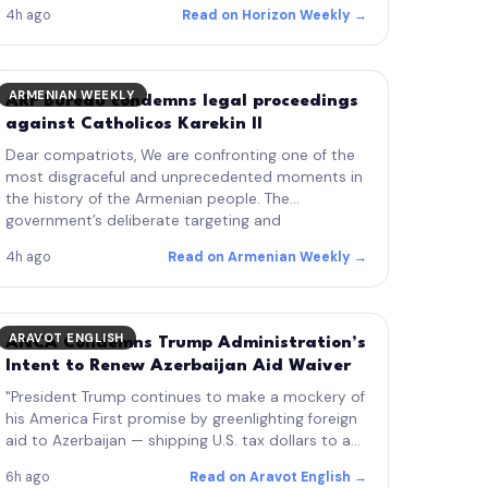
Գարեգին Բ. Կաթողիկոսին եւ Հայ
4h ago
Read on Horizon Weekly →
Առաքելական Եկեղեցւոյ բարձրաստիճան
հոգեւորականներուն դէմ յարուցուած
դատական գործընթացը՝ զայն…
ARMENIAN WEEKLY
ARF Bureau condemns legal proceedings
against Catholicos Karekin II
Dear compatriots, We are confronting one of the
most disgraceful and unprecedented moments in
the history of the Armenian people. The
government’s deliberate targeting and
persecution of the Armenian Apostolic Holy…
4h ago
Read on Armenian Weekly →
ARAVOT ENGLISH
ANCA Condemns Trump Administration’s
Intent to Renew Azerbaijan Aid Waiver
"President Trump continues to make a mockery of
his America First promise by greenlighting foreign
aid to Azerbaijan — shipping U.S. tax dollars to an
oil-rich, genocidal dictatorship. A regime that
6h ago
Read on Aravot English →
holds Armenian…