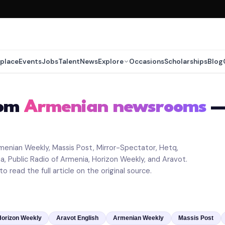
place
Events
Jobs
Talent
News
Explore
Occasions
Scholarships
Blog
rom
Armenian newsrooms
— 
menian Weekly, Massis Post, Mirror-Spectator, Hetq,
 Public Radio of Armenia, Horizon Weekly, and Aravot.
o read the full article on the original source.
Horizon Weekly
Aravot English
Armenian Weekly
Massis Post