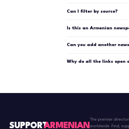
Can I filter by source?
Is this an Armenian newsp
Can you add another news 
Why do all the links open 
The premier directo
SUPPORT
ARMENIAN
worldwide. Find, su